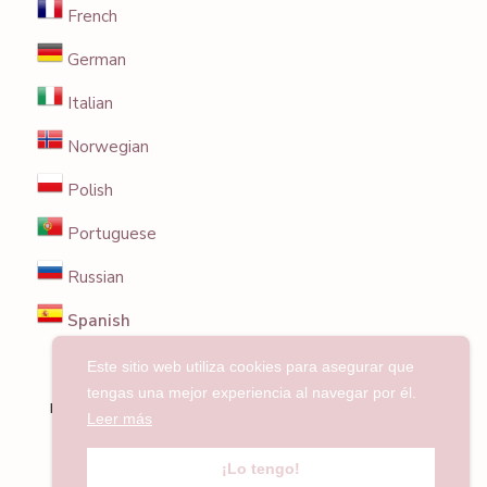
French
German
Italian
Norwegian
Polish
Portuguese
Russian
Spanish
Este sitio web utiliza cookies para asegurar que
© 2025 Entrecuencos. Recetas, consejos y
tengas una mejor experiencia al navegar por él.
recomendaciones para freidoras de aire. Todo el
Leer más
contenido es original.
¡Lo tengo!