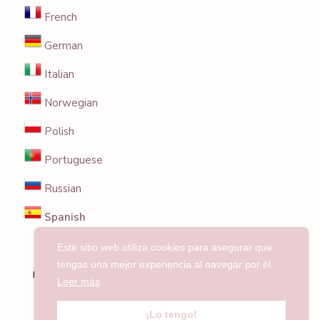
French
German
Italian
Norwegian
Polish
Portuguese
Russian
Spanish
Este sitio web utiliza cookies para asegurar que
© 2025 Entrecuencos. Recetas, consejos y
tengas una mejor experiencia al navegar por él.
recomendaciones para freidoras de aire. Todo el
Leer más
contenido es original.
¡Lo tengo!