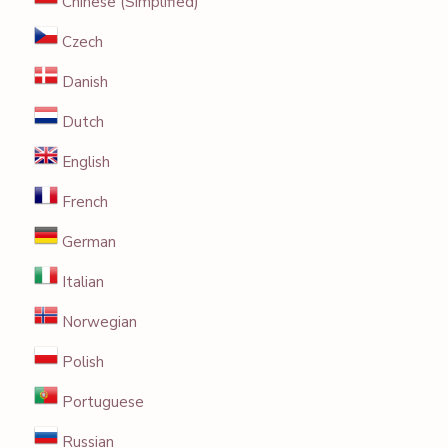
Chinese (Simplified)
Czech
Danish
Dutch
English
French
German
Italian
Norwegian
Polish
Portuguese
Russian